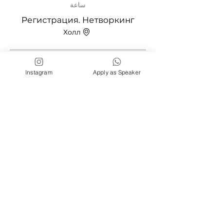
ساعة
Регистрация. Нетворкинг
Холл
10:30 ص - 12:30 م
Instagram
Apply as Speaker
ساعتان
I Часть. Открытие Форума
Главная сцена
عرض الكل
تتوفر 5 عناصر إضافية
شارِك هذا الحدث