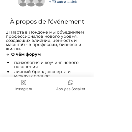
+ 98 autres invités
À propos de l'événement
21 марта в Лондоне мы объединяем 
профессионалов нового уровня, 
создающих влияние, ценность и 
масштаб - в профессии, бизнесе и 
жизни.
🔹
 О чём форум
психология и коучинг нового 
поколения
личный бренд эксперта и 
международное 
позиционирование
мышление, влияние, лидерство
Instagram
Apply as Speaker
масштабирование проектов и 
идей
Afficher plus