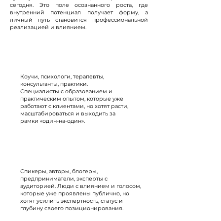
сегодня. Это поле осознанного роста, где
внутренний потенциал получает форму, а
личный путь становится профессиональной
реализацией и влиянием.
Эксперты помогающих
профессий
Коучи, психологи, терапевты,
консультанты, практики.
Специалисты с образованием и
практическим опытом, которые уже
работают с клиентами, но хотят расти,
масштабироваться и выходить за
рамки «один-на-один».
Лидеры мнений и
публичные эксперты
Спикеры, авторы, блогеры,
предприниматели, эксперты с
аудиторией.
Люди с влиянием и голосом,
которые уже проявлены публично, но
хотят усилить экспертность, статус и
глубину своего позиционирования.